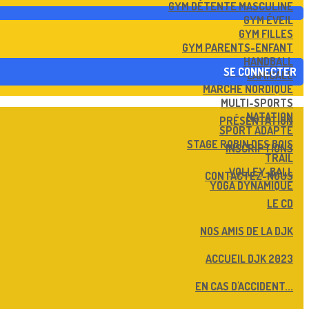
GYM DÉTENTE MASCULINE
GYM ÉVEIL
GYM FILLES
GYM PARENTS-ENFANT
HANDBALL
SE CONNECTER
L'AMICALE
MARCHE NORDIQUE
MULTI-SPORTS
NATATION
PRÉSENTATION
SPORT ADAPTÉ
STAGE ROBIN DES BOIS
INSCRIPTIONS
TRAIL
VOLLEY-BALL
CONTACTEZ-NOUS
YOGA DYNAMIQUE
LE CD
NOS AMIS DE LA DJK
ACCUEIL DJK 2023
EN CAS D'ACCIDENT...