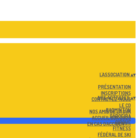
L'ASSOCIATION
▴
▾
PRÉSENTATION
INSCRIPTIONS
NOS ACTIVITÉS
▴
▾
CONTACTEZ-NOUS
LE CD
BADMINTON
NOS AMIS DE LA DJK
CAPOEIRA
ACCUEIL DJK 2023
CIRQUE
EN CAS D'ACCIDENT...
FITNESS
FÉDÉRAL DE SKI