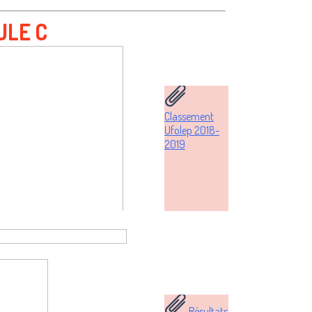
ULE C
Classement
Ufolep 2018-
2019
Résultats