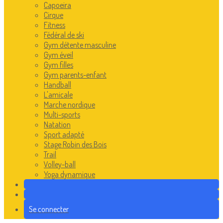
Capoeira
Cirque
Fitness
Fédéral de ski
Gym détente masculine
Gym éveil
Gym filles
Gym parents-enfant
Handball
L'amicale
Marche nordique
Multi-sports
Natation
Sport adapté
Stage Robin des Bois
Trail
Volley-ball
Yoga dynamique
Se connecter