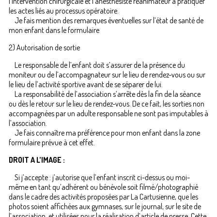
l’intervention chirurgicale et l’anesthésiste réanimateur à pratiquer
les actes liés au processus opératoire.
Je fais mention des remarques éventuelles sur l’état de santé de
mon enfant dans le formulaire
2) Autorisation de sortie
Le responsable de l’enfant doit s’assurer de la présence du
moniteur ou de l’accompagnateur sur le lieu de rendez-vous ou sur
le lieu de l’activité sportive avant de se séparer de lui.
La responsabilité de l’association s’arrête dès la fin de la séance
ou dès le retour sur le lieu de rendez-vous. De ce fait, les sorties non
accompagnées par un adulte responsable ne sont pas imputables à
l’association.
Je fais connaître ma préférence pour mon enfant dans la zone
formulaire prévue à cet effet.
DROIT A L’IMAGE :
Si j’accepte : j’autorise que l’enfant inscrit ci-dessus ou moi-
même en tant qu’adhérent ou bénévole soit filmé/photographié
dans le cadre des activités proposées par La Cartusienne, que les
photos soient affichées aux gymnases, sur le journal, sur le site de
l’association, et utilisées pour la réalisation d’article de presse. Cette