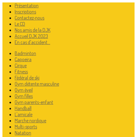
Présentation
Inscriptions
Contactez-nous
Le CD
Nos amis de la DJK
Accueil DJK 2023
En cas d'accident...
Badminton
Capoeira
Cirque
Fitness
Fédéral de ski
Gym détente masculine
Gym éveil
Gym filles
Gym parents-enfant
Handball
L'amicale
Marche nordique
Multi-sports
Natation