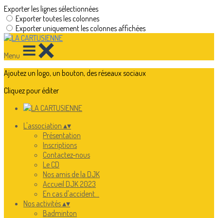
Exporter les lignes sélectionnées
Exporter toutes les colonnes
Exporter uniquement les colonnes affichées
Menu
Ajoutez un logo, un bouton, des réseaux sociaux
Cliquez pour éditer
L'association
▴
▾
Présentation
Inscriptions
Contactez-nous
Le CD
Nos amis de la DJK
Accueil DJK 2023
En cas d'accident...
Nos activités
▴
▾
Badminton